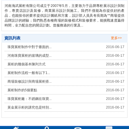
河南海武展柜有限公司成立于2007年5月，主要致力于品牌專柜展示設計與制
作，專賣店設計及裝修，商業展示設計與施工。我們不僅能為你提供好的產
品，也能按你的要求提供設計圖紙和方案，設計部人員具有長期為**商場提供
品牌設計的經驗；我們熟悉各種商場的裝修模式和裝修要求，能挑戰速度贏得
時間，全力配合您的開店計劃。曾服務過的行業及...
資訊列表
更多>>
珠寶展柜制作中對于臺面的...
2016-06-17
河南珠寶展柜的玻璃的成型...
2016-06-17
展柜的幾個基本陳列方式
2016-06-17
展柜制作流程一般有以下1...
2016-06-17
商場裝修設計與商場展柜搭...
2016-06-17
展柜制作的5個要點
2016-06-17
珠寶展柜廠：不銹鋼在珠寶...
2016-06-17
黃金展示柜的講究也是特別...
2016-06-17